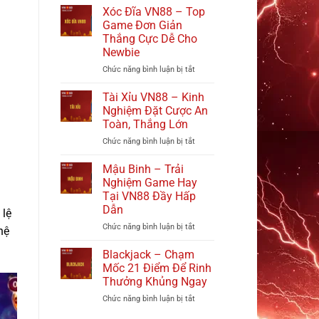
Dách
Mẹo
Xóc Đĩa VN88 – Top
VN88:
Quét
Game Đơn Giản
Top
Sạch
Thắng Cực Dễ Cho
Game
Mọi
Newbie
Bài
Ván
Đổi
Chức năng bình luận bị tắt
Bài
ở
Thưởng
Xóc
Cực
Đĩa
Tài Xỉu VN88 – Kinh
Đơn
VN88
Nghiệm Đặt Cược An
Giản
–
Toàn, Thắng Lớn
Top
Chức năng bình luận bị tắt
ở
Game
Tài
Đơn
Xỉu
Giản
Mậu Binh – Trải
VN88
Thắng
Nghiệm Game Hay
–
Cực
Tại VN88 Đầy Hấp
Kinh
Dễ
Dẫn
 lệ
Nghiệm
Cho
Đặt
Chức năng bình luận bị tắt
Newbie
ở
hệ
Cược
Mậu
An
Binh
Blackjack – Chạm
Toàn,
–
Mốc 21 Điểm Để Rinh
Thắng
Trải
Thưởng Khủng Ngay
Lớn
Nghiệm
Chức năng bình luận bị tắt
ở
Game
Blackjack
Hay