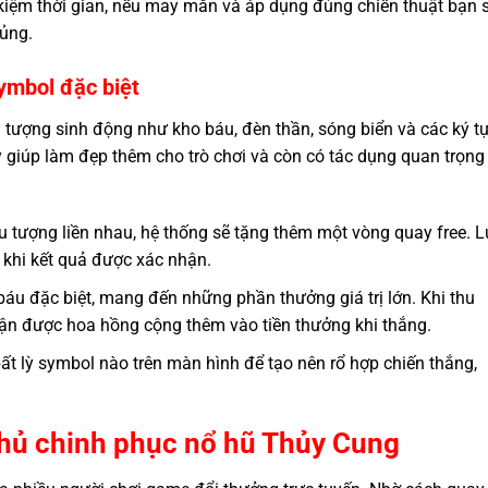
t kiệm thời gian, nếu may mắn và áp dụng đúng chiến thuật bạn 
hủng.
ymbol đặc biệt
u tượng sinh động như kho báu, đèn thần, sóng biển và các ký t
 giúp làm đẹp thêm cho trò chơi và còn có tác dụng quan trọng
ểu tượng liền nhau, hệ thống sẽ tặng thêm một vòng quay free. L
 khi kết quả được xác nhận.
báu đặc biệt, mang đến những phần thưởng giá trị lớn. Khi thu
nhận được hoa hồng cộng thêm vào tiền thưởng khi thắng.
ất lỳ symbol nào trên màn hình để tạo nên rổ hợp chiến thắng,
thủ chinh phục nổ hũ Thủy Cung