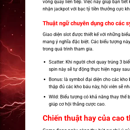
vòng quay liên tiếp. Việc này giúp bạn tiế
nhận jackpot với bạc tỷ tiền thưởng cực k
Thuật ngữ chuyên dụng cho các s
Giao diện slot được thiết kế với những biể
mang ý nghĩa đặc biệt. Các biểu tượng này
trong quá trình tham gia.
Scatter: Khi người chơi quay trúng 3 bi
spin này sẽ tự động thực hiện ngay sau
Bonus: là symbol đại diện cho các kho 
thập đủ các kho báu này, hội viên sẽ 
Wild: Biểu tượng có khả năng thay thế b
giúp cơ hội thắng cược cao.
Chiến thuật hay của cao 