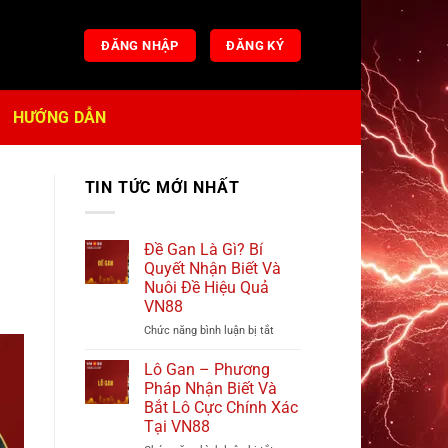
ĐĂNG NHẬP
ĐĂNG KÝ
HƯỚNG DẪN
TIN TỨC MỚI NHẤT
Đề Gan Là Gì? Bí
Quyết Nhận Biết Và
Nuôi Đề Hiệu Quả
VN88
Chức năng bình luận bị tắt
ở
Đề
Gan
Lô Gan – Phương
Là
Pháp Nhận Biết Và
Gì?
Bắt Lô Cực Chính Xác
Bí
Tại VN88
Quyết