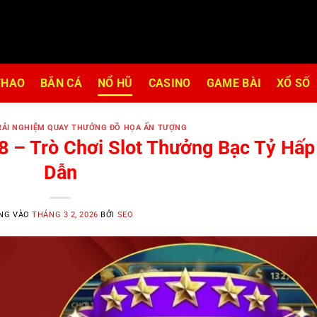
THAO
BẮN CÁ
NỔ HŨ
CASINO
GAME BÀI
XỔ SỐ
TRẢI NGHIỆM QUAY THƯỞNG ĐỒ HỌA ẤN TƯỢNG
 – Trò Chơi Slot Thưởng Bạc Tỷ Hấp
Dẫn
NG VÀO
THÁNG 3 2, 2026
BỞI
SEO