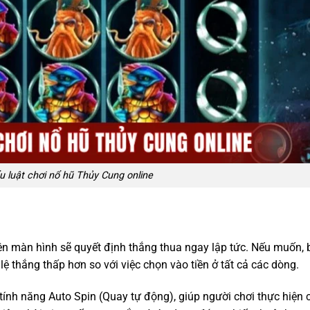
u luật chơi nổ hũ Thủy Cung online
 trên màn hình sẽ quyết định thắng thua ngay lập tức. Nếu muốn,
 lệ thắng thấp hơn so với việc chọn vào tiền ở tất cả các dòng.
ính năng Auto Spin (Quay tự động), giúp người chơi thực hiện 