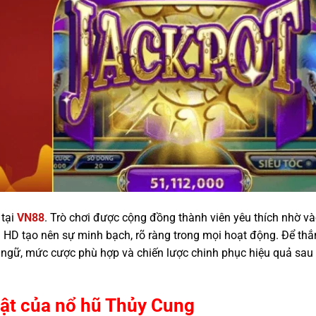
 tại
VN88
. Trò chơi được cộng đồng thành viên yêu thích nhờ v
ll HD tạo nên sự minh bạch, rõ ràng trong mọi hoạt động. Để th
t ngữ, mức cược phù hợp và chiến lược chinh phục hiệu quả sau
bật của nổ hũ Thủy Cung