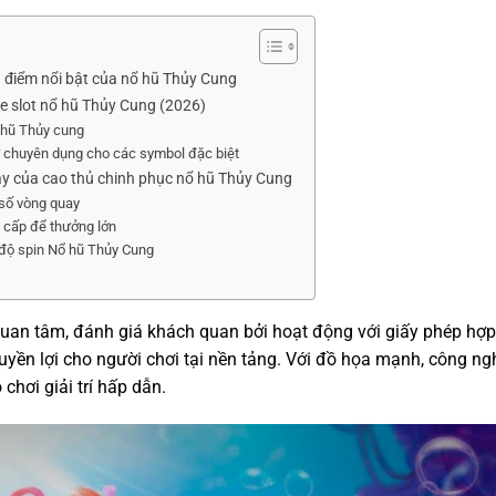
 điểm nổi bật của nổ hũ Thủy Cung
e slot nổ hũ Thủy Cung (2026)
 hũ Thủy cung
 chuyên dụng cho các symbol đặc biệt
ay của cao thủ chinh phục nổ hũ Thủy Cung
 số vòng quay
 cấp để thưởng lớn
 độ spin Nổ hũ Thủy Cung
an tâm, đánh giá khách quan bởi hoạt động với giấy phép hợp
yền lợi cho người chơi tại nền tảng. Với đồ họa mạnh, công ng
chơi giải trí hấp dẫn.