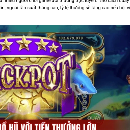
a nhiều người chơi game đổi thưởng trực tuyến. Nhờ cách quay
ín, ngoài tần suất thắng cao, tỷ lệ thưởng sẽ tăng cao nếu hội v