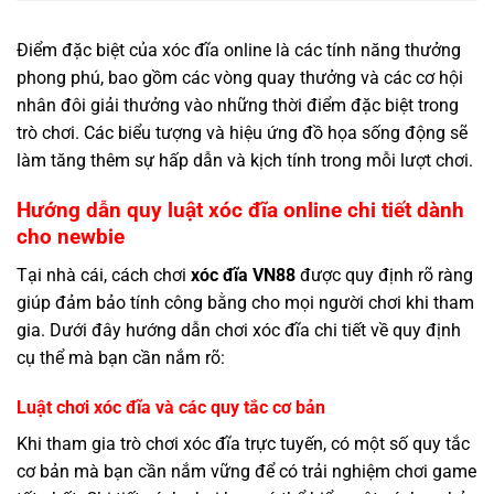
Điểm đặc biệt của xóc đĩa online là các tính năng thưởng
phong phú, bao gồm các vòng quay thưởng và các cơ hội
nhân đôi giải thưởng vào những thời điểm đặc biệt trong
trò chơi. Các biểu tượng và hiệu ứng đồ họa sống động sẽ
làm tăng thêm sự hấp dẫn và kịch tính trong mỗi lượt chơi.
Hướng dẫn quy luật xóc đĩa online chi tiết dành
cho newbie
Tại nhà cái, cách chơi
xóc đĩa VN88
được quy định rõ ràng
giúp đảm bảo tính công bằng cho mọi người chơi khi tham
gia. Dưới đây hướng dẫn chơi xóc đĩa chi tiết về quy định
cụ thể mà bạn cần nắm rõ:
Luật chơi xóc đĩa và các quy tắc cơ bản
Khi tham gia trò chơi xóc đĩa trực tuyến, có một số quy tắc
cơ bản mà bạn cần nắm vững để có trải nghiệm chơi game