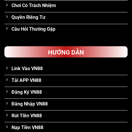
Chơi Có Trách Nhiệm
Quyền Riêng Tư
Câu Hỏi Thường Gặp
HƯỚNG DẪN
Link Vào VN88
Tải APP VN88
Đăng Ký VN88
Đăng Nhập VN88
Rút Tiền VN88
Nạp Tiền VN88