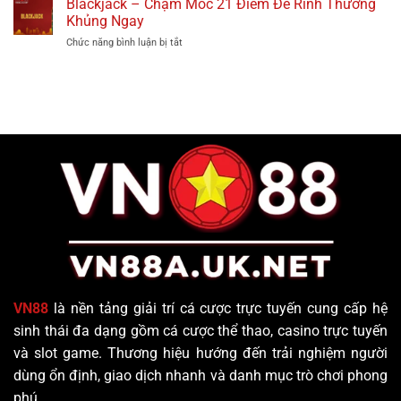
Blackjack – Chạm Mốc 21 Điểm Để Rinh Thưởng
Đặt
Cho
–
Cược
Khủng Ngay
Newbie
Trải
An
Chức năng bình luận bị tắt
ở
Nghiệm
Toàn,
Blackjack
Game
Thắng
–
Hay
Lớn
Chạm
Tại
Mốc
VN88
21
Đầy
Điểm
Hấp
Để
Dẫn
Rinh
Thưởng
Khủng
Ngay
VN88
là nền tảng giải trí cá cược trực tuyến cung cấp hệ
sinh thái đa dạng gồm cá cược thể thao, casino trực tuyến
và slot game. Thương hiệu hướng đến trải nghiệm người
dùng ổn định, giao dịch nhanh và danh mục trò chơi phong
phú.