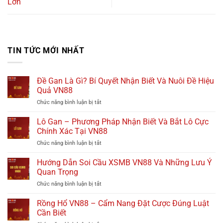
Lớn
TIN TỨC MỚI NHẤT
Đề Gan Là Gì? Bí Quyết Nhận Biết Và Nuôi Đề Hiệu
Quả VN88
Chức năng bình luận bị tắt
ở
Đề
Gan
Lô Gan – Phương Pháp Nhận Biết Và Bắt Lô Cực
Là
Chính Xác Tại VN88
Gì?
Chức năng bình luận bị tắt
ở
Bí
Lô
Quyết
Gan
Hướng Dẫn Soi Cầu XSMB VN88 Và Những Lưu Ý
Nhận
–
Biết
Quan Trọng
Phương
Và
Chức năng bình luận bị tắt
ở
Pháp
Nuôi
Hướng
Nhận
Đề
Dẫn
Rồng Hổ VN88 – Cẩm Nang Đặt Cược Đúng Luật
Biết
Hiệu
Soi
Và
Cần Biết
Quả
Cầu
Bắt
VN88