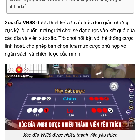
Lời kết
Xóc đĩa VN88
được thiết kế với cấu trúc đơn giản nhưng
cực kỳ lôi cuốn, nơi người chơi sẽ đặt cược vào kết quả của
các đĩa và viên xúc xắc. Trò chơi nổi bật với hệ thống cược
linh hoạt, cho phép bạn chọn lựa mức cược phù hợp với
ngân sách và chiến lược của mình.
Xóc đĩa VN88 được nhiều thành viên yêu thích