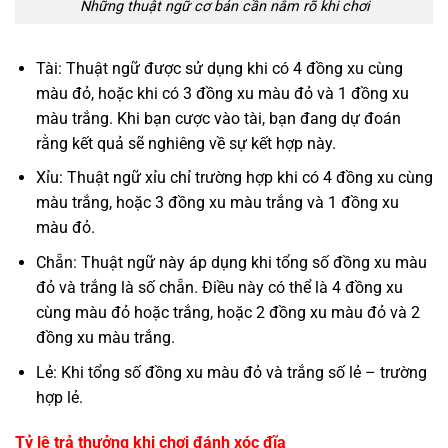
Những thuật ngữ cơ bản cần nắm rõ khi chơi
Tài: Thuật ngữ được sử dụng khi có 4 đồng xu cùng
màu đỏ, hoặc khi có 3 đồng xu màu đỏ và 1 đồng xu
màu trắng. Khi bạn cược vào tài, bạn đang dự đoán
rằng kết quả sẽ nghiêng về sự kết hợp này.
Xỉu: Thuật ngữ xỉu chỉ trường hợp khi có 4 đồng xu cùng
màu trắng, hoặc 3 đồng xu màu trắng và 1 đồng xu
màu đỏ.
Chẵn: Thuật ngữ này áp dụng khi tổng số đồng xu màu
đỏ và trắng là số chẵn. Điều này có thể là 4 đồng xu
cùng màu đỏ hoặc trắng, hoặc 2 đồng xu màu đỏ và 2
đồng xu màu trắng.
Lẻ: Khi tổng số đồng xu màu đỏ và trắng số lẻ – trường
hợp lẻ.
Tỷ lệ trả thưởng khi chơi đánh xóc đĩa