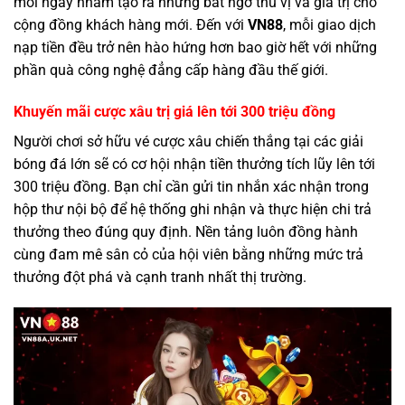
mỗi ngày nhằm tạo ra những bất ngờ thú vị và giá trị cho
cộng đồng khách hàng mới. Đến với
VN88
, mỗi giao dịch
nạp tiền đều trở nên hào hứng hơn bao giờ hết với những
phần quà công nghệ đẳng cấp hàng đầu thế giới.
Khuyến mãi cược xâu trị giá lên tới 300 triệu đồng
Người chơi sở hữu vé cược xâu chiến thắng tại các giải
bóng đá lớn sẽ có cơ hội nhận tiền thưởng tích lũy lên tới
300 triệu đồng. Bạn chỉ cần gửi tin nhắn xác nhận trong
hộp thư nội bộ để hệ thống ghi nhận và thực hiện chi trả
thưởng theo đúng quy định. Nền tảng luôn đồng hành
cùng đam mê sân cỏ của hội viên bằng những mức trả
thưởng đột phá và cạnh tranh nhất thị trường.