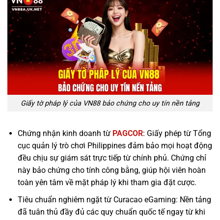
Giấy tờ pháp lý của VN88 bảo chứng cho uy tín nền tảng
Chứng nhận kinh doanh từ
PAGCOR
: Giấy phép từ Tổng
cục quản lý trò chơi Philippines đảm bảo mọi hoạt động
đều chịu sự giám sát trực tiếp từ chính phủ. Chứng chỉ
này bảo chứng cho tính công bằng, giúp hội viên hoàn
toàn yên tâm về mặt pháp lý khi tham gia đặt cược.
Tiêu chuẩn nghiêm ngặt từ Curacao eGaming: Nền tảng
đã tuân thủ đầy đủ các quy chuẩn quốc tế ngay từ khi