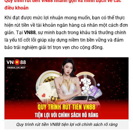
Quy trình rút tiền VN88 nhanh gọn và minh bạch về các
điều khoản
Khi đạt được mức lợi nhuận mong muốn, bạn có thể thực
hiện rút tiền về tài khoản ngân hàng cá nhân một cách đơn
giản. Tại
VN88
, sự minh bạch trong khâu trả thưởng chính
là yếu tố cốt lõi giúp xây dựng niềm tin bền vững và đảm
bảo trải nghiệm giải trí trọn vẹn cho cộng đồng.
Quy trình rút tiền VN88 tiện lợi với chính sách rõ ràng