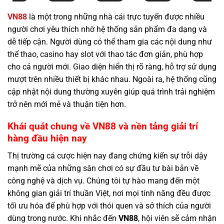
VN88
là một trong những nhà cái trực tuyến được nhiều
người chơi yêu thích nhờ hệ thống sản phẩm đa dạng và
dễ tiếp cận. Người dùng có thể tham gia các nội dung như
thể thao, casino hay slot với thao tác đơn giản, phù hợp
cho cả người mới. Giao diện hiển thị rõ ràng, hỗ trợ sử dụng
mượt trên nhiều thiết bị khác nhau. Ngoài ra, hệ thống cũng
cập nhật nội dung thường xuyên giúp quá trình trải nghiệm
trở nên mới mẻ và thuận tiện hơn.
Khái quát chung về VN88 và nền tảng giải trí
hàng đầu hiện nay
Thị trường cá cược hiện nay đang chứng kiến sự trỗi dậy
mạnh mẽ của những sân chơi có sự đầu tư bài bản về
công nghệ và dịch vụ. Chúng tôi tự hào mang đến một
không gian giải trí thuần Việt, nơi mọi tính năng đều được
tối ưu hóa để phù hợp với thói quen và sở thích của người
dùng trong nước. Khi nhắc đến
VN88
, hội viên sẽ cảm nhận