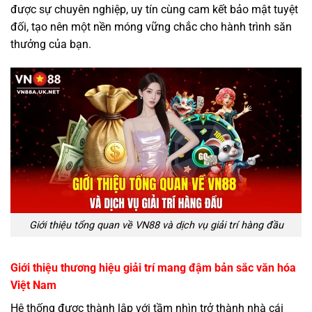
được sự chuyên nghiệp, uy tín cùng cam kết bảo mật tuyệt
đối, tạo nên một nền móng vững chắc cho hành trình săn
thưởng của bạn.
Giới thiệu tổng quan về VN88 và dịch vụ giải trí hàng đầu
Giới thiệu thương hiệu giải trí mang đậm bản sắc văn hóa
Việt Nam
Hệ thống được thành lập với tầm nhìn trở thành nhà cái