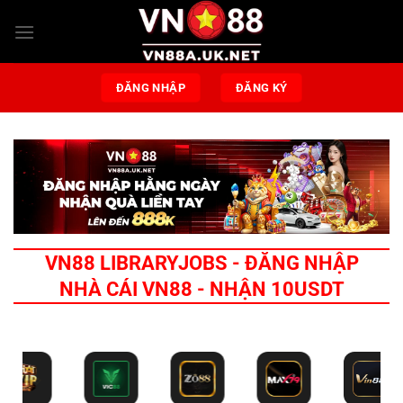
Bỏ
qua
nội
dung
ĐĂNG NHẬP
ĐĂNG KÝ
VN88 LIBRARYJOBS - ĐĂNG NHẬP
NHÀ CÁI VN88 - NHẬN 10USDT