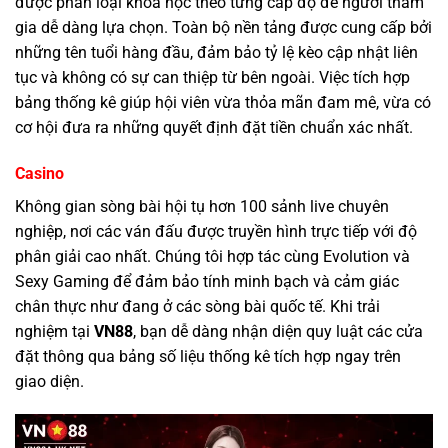
được phân loại khoa học theo từng cấp độ để người tham
gia dễ dàng lựa chọn. Toàn bộ nền tảng được cung cấp bởi
những tên tuổi hàng đầu, đảm bảo tỷ lệ kèo cập nhật liên
tục và không có sự can thiệp từ bên ngoài. Việc tích hợp
bảng thống kê giúp hội viên vừa thỏa mãn đam mê, vừa có
cơ hội đưa ra những quyết định đặt tiền chuẩn xác nhất.
Casino
Không gian sòng bài hội tụ hơn 100 sảnh live chuyên
nghiệp, nơi các ván đấu được truyền hình trực tiếp với độ
phân giải cao nhất. Chúng tôi hợp tác cùng Evolution và
Sexy Gaming để đảm bảo tính minh bạch và cảm giác
chân thực như đang ở các sòng bài quốc tế. Khi trải
nghiệm tại
VN88
, bạn dễ dàng nhận diện quy luật các cửa
đặt thông qua bảng số liệu thống kê tích hợp ngay trên
giao diện.