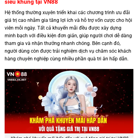
siêu khủng tại VN88
Hệ thống thường xuyên triển khai các chương trình ưu đãi
giá trị cao nhằm gia tăng lợi ích và hỗ trợ vốn cược cho hội
viên mỗi ngày. Tất cả khuyến mãi đều được xây dựng
minh bạch với điều kiện đơn giản, giúp người chơi dễ dàng
tham gia và nhận thưởng nhanh chóng. Bên cạnh đó,
người dùng còn được trải nghiệm dịch vụ chăm sóc khách
hàng chuyên nghiệp cùng nhiều phần quà tri ân hấp dẫn.