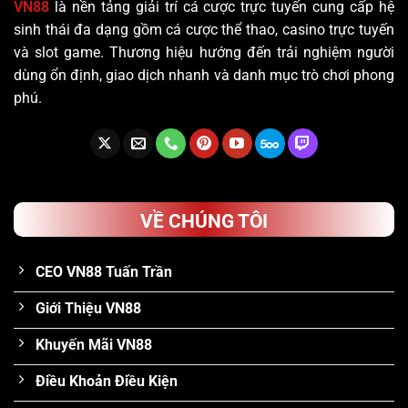
VN88
là nền tảng giải trí cá cược trực tuyến cung cấp hệ
sinh thái đa dạng gồm cá cược thể thao, casino trực tuyến
và slot game. Thương hiệu hướng đến trải nghiệm người
dùng ổn định, giao dịch nhanh và danh mục trò chơi phong
phú.
VỀ CHÚNG TÔI
CEO VN88 Tuấn Trần
Giới Thiệu VN88
Khuyến Mãi VN88
Điều Khoản Điều Kiện