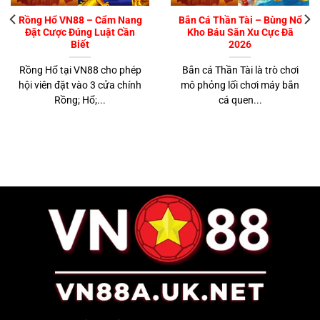
Rồng Hổ VN88 – Cẩm Nang
Bắn Cá Thần Tài – Bùng Nổ
Đặt Cược Đúng Luật Cần
Kho Báu Săn Xu Cực Đã
Biết
2026
Rồng Hổ tại VN88 cho phép
Bắn cá Thần Tài là trò chơi
hội viên đặt vào 3 cửa chính
mô phỏng lối chơi máy bắn
Rồng; Hổ;...
cá quen...