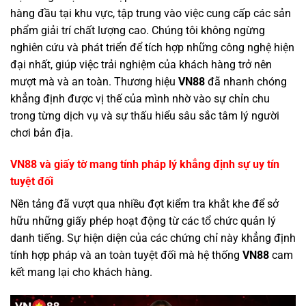
hàng đầu tại khu vực, tập trung vào việc cung cấp các sản
phẩm giải trí chất lượng cao. Chúng tôi không ngừng
nghiên cứu và phát triển để tích hợp những công nghệ hiện
đại nhất, giúp việc trải nghiệm của khách hàng trở nên
mượt mà và an toàn. Thương hiệu
VN88
đã nhanh chóng
khẳng định được vị thế của mình nhờ vào sự chỉn chu
trong từng dịch vụ và sự thấu hiểu sâu sắc tâm lý người
chơi bản địa.
VN88 và giấy tờ mang tính pháp lý khẳng định sự uy tín
tuyệt đối
Nền tảng đã vượt qua nhiều đợt kiểm tra khắt khe để sở
hữu những giấy phép hoạt động từ các tổ chức quản lý
danh tiếng. Sự hiện diện của các chứng chỉ này khẳng định
tính hợp pháp và an toàn tuyệt đối mà hệ thống
VN88
cam
kết mang lại cho khách hàng.